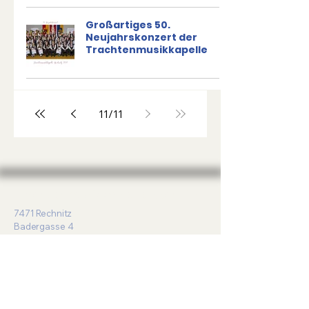
Großartiges 50.
Neujahrskonzert der
Trachtenmusikkapelle
11
/
11
Trachtenmusikkapelle Rechnitz
7471 Rechnitz
Badergasse 4
Kontakt
&
Impressum
Datenschutz
©