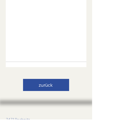
zurück
Trachtenmusikkapelle Rechnitz
7471 Rechnitz
Badergasse 4