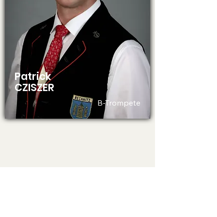
Patrick
CZISZER
B-Trompete