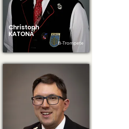
Christoph
KATONA
B-Trompete